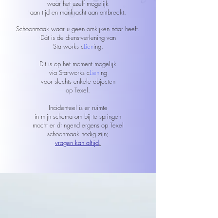
waar het uzelf mogelijk
aan tijd en mankracht aan ontbreekt.
Schoonmaak waar u geen omkijken naar heeft.
Dát is de dienstverlening van
Starworks c
Lien
ing.
Dit is op het moment mogelijk
via Starworks c
Lien
ing
voor slechts enkele objecten
op Texel.
Incidenteel is er ruimte
in mijn schema om bij te springen
mocht er dringend ergens op Texel
schoonmaak nodig zijn;
vragen kan altijd
.