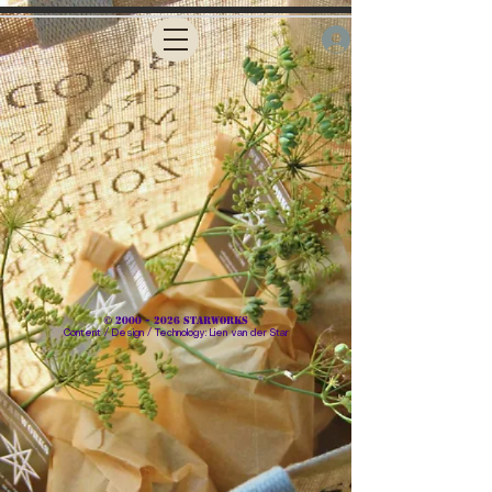
De winkel is gesloten i.v.m. onderhoud
©
2000 - 2026
STARWORKS
Content / Design / Technology: Lien van der Star