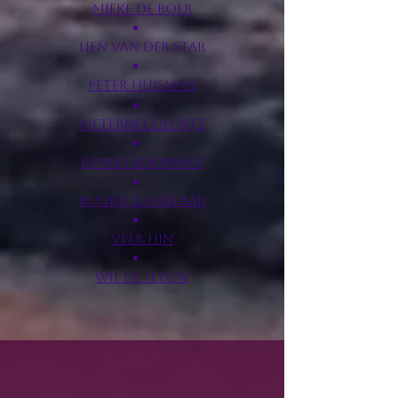
Mieke de Boer
Lien van der star
Peter Huisman
Pieternel Geurtz
Remko Koopman
Ruurd Dasselaar
Veer Hin
Wil de Leeuw