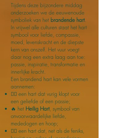
Tijdens deze bijzondere middag
onderzoeken we de eeuwenoude
symboliek van het
brandende hart
.
In vrijwel alle culturen staat het hart
symbool voor liefde, compassie,
moed, levenskracht en de diepste
kern van onszelf. Het vuur voegt
daar nog een extra laag aan toe:
passie, inspiratie, transformatie en
innerlijke kracht.
Een brandend hart kan vele vormen
aannemen:
❤️‍🔥 een hart dat vurig klopt voor
een geliefde of een passie;
🔥 het
Heilig Hart
, symbool van
onvoorwaardelijke liefde,
mededogen en hoop;
🐦‍🔥 een hart dat, net als de feniks,