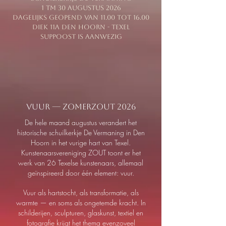
1 tm 30 augustus 2026
dagelijks geopend van 11.00 tot 16.00
Diek 11a den hoorn - texel
suppoost is aanwezig
VUUR — ZomerZOUT 2026
De hele maand augustus verandert het
historische schuilkerkje De Vermaning in Den
Hoorn in het vurige hart van Texel.
Kunstenaarsvereniging ZOUT toont er het
werk van 26 Texelse kunstenaars, allemaal
geïnspireerd door één element: vuur.
Vuur als hartstocht, als transformatie, als
warmte — en soms als ongetemde kracht. In
schilderijen, sculpturen, glaskunst, textiel en
fotografie krijgt het thema evenzoveel