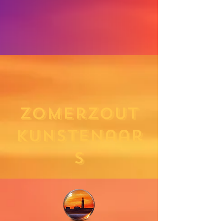
ZomerZOUT
Kunstenaar
s