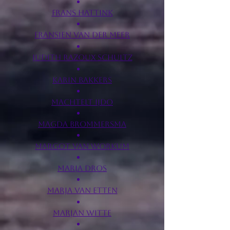
Frans Hattink
Fransien van der Meer
Judith Razoux Schultz
Karin Bakkers
Machtelt IJdo
Magda Brommersma
Margot van Workum
Marja Dros
Marja van Etten
Marjan Witte