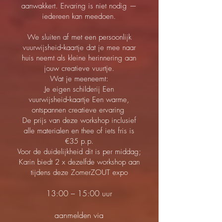
aanwakkert. Ervaring is niet nodig —
iedereen kan meedoen.
We sluiten af met een persoonlijk
vuurwijsheid‑kaartje dat je mee naar
huis neemt als kleine herinnering aan
jouw creatieve vuurtje.
Wat je meeneemt:
Je eigen schilderij Een
vuurwijsheid‑kaartje Een warme,
ontspannen creatieve ervaring
De prijs van deze workshop inclusief
alle materialen en thee of iets fris is
€35 p.p.
Voor de duidelijkheid dit is per middag;
Karin biedt 2 x dezelfde workshop aan
tijdens deze ZomerZOUT expo
13:00 – 15:00 uur
aanmelden via