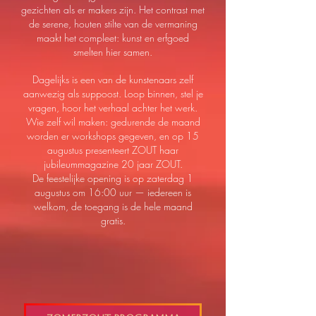
gezichten als er makers zijn. Het contrast met
de serene, houten stilte van de vermaning
maakt het compleet: kunst en erfgoed
smelten hier samen.
Dagelijks is een van de kunstenaars zelf
aanwezig als suppoost. Loop binnen, stel je
vragen, hoor het verhaal achter het werk.
Wie zelf wil maken: gedurende de maand
worden er workshops gegeven, en op 15
augustus presenteert ZOUT haar
jubileummagazine 20 jaar ZOUT.
De feestelijke opening is op zaterdag 1
augustus om 16:00 uur — iedereen is
welkom, de toegang is de hele maand
gratis.