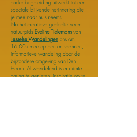
onder begeleiding uitwerkt tot een
speciale blijvende herinnering die
je mee naar huis neemt.
Na het creatieve gedeelte neemt
natuurgids
Eveline Tielemans
van
Tesselse Wandelingen
ons om
16.00u mee op een ontspannen,
informatieve wandeling door de
bijzondere omgeving van Den
Hoorn. Al wandelend is er ruimte
om na te genieten, inspiratie op te
doen en de verbinding te ervaren
tussen natuur en het eigen hart. Bij
terugkomst zijn de gemaakte
harten klaar om mee naar huis
genomen te worden.
20 euro: dit is Inclusief