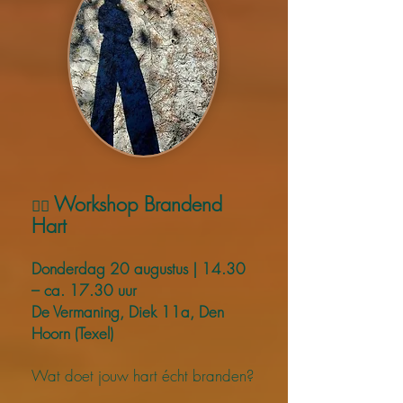
Workshop Brandend
❤️‍🔥
Hart
Donderdag 20 augustus | 14.30
– ca. 17.30 uur
De Vermaning, Diek 11a, Den
Hoorn (Texel)
Wat doet jouw hart écht branden?