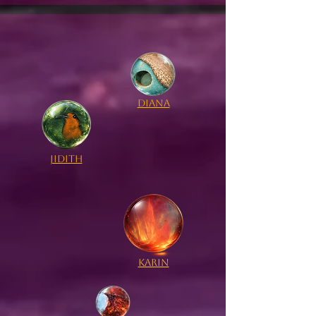
Diana
Jidith
karin