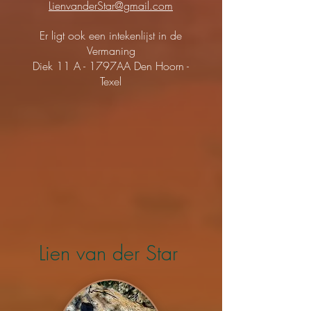
LienvanderStar
@gmail.com
Er ligt ook een intekenlijst in de
Vermaning
Diek 11 A - 1797AA Den Hoorn -
Texel
Lien van der Star