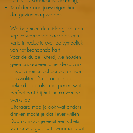
herrijst na verlies of verandering;
✨ of denk aan jouw eigen hart:
dat gezien mag worden.
We beginnen de middag met een
kop verwarmende cacao en een
korte introductie over de symboliek
van het brandende hart.
Voor de duidelijkheid; we houden
geen cacaoceremonie; de cacao
is wel ceremonieel bereidt en van
topkwaliteit. Pure cacao staat
bekend staat als 'hartopener' wat
perfect past bij het thema van de
workshop.
Uiteraard mag je ook wat anders
drinken mocht je dat liever willen.
Daarna maak je eerst een schets
van jouw eigen hart, waarna je dit