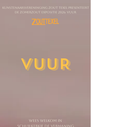
Kunstenaarsvereninging zout texel presenteert
de zomerZOUT Expositie 2026: vuur
VUUR
Wees Welkom in
Schuilkerkje de Vermaning