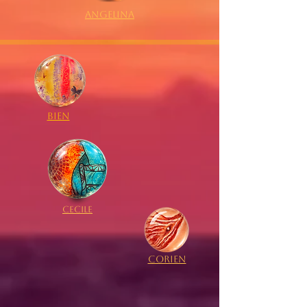
Angelina
Bien
Cecile
Corien