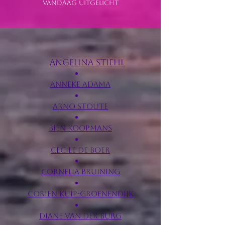
VANDAAG uitgelicht
​
Angelina Stiehl
Anneke Adama
Arno Stoute
Bien Koopmans
Cecile de Boer
Cornelia Bruining
Corien Kuip-Groenendijk
Diane van der Burg