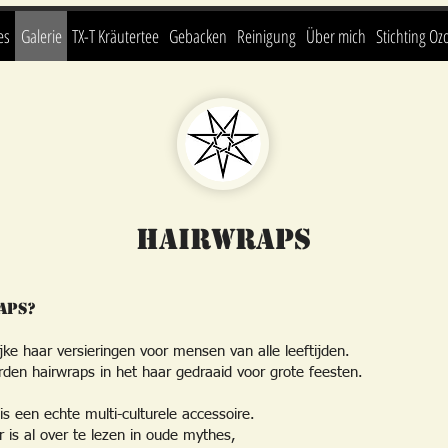
es
Galerie
TX-T Kräutertee
Gebacken
Reinigung
Über mich
Stichting Oz
Hairwraps
aps?
ijke haar versieringen voor mensen van alle leeftijden.
rden hairwraps in het haar gedraaid voor grote feesten.
is een echte multi-culturele accessoire.
r is al over te lezen in oude mythes,