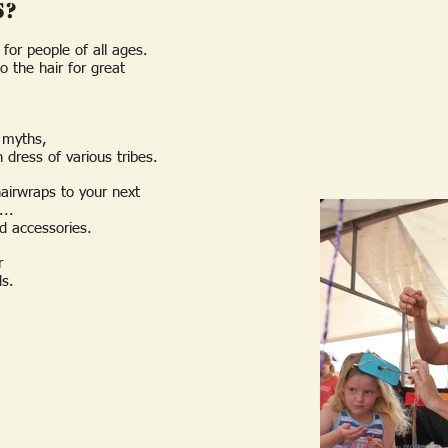
s?
r
for people of all ages.
 the hair for great
s myths,
 dress of various tribes.
hairwraps to your next
...
nd accessories.
er
ds.