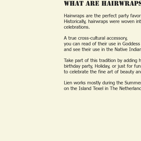
What are Hairwrap
Hairwraps are the perfect party favo
Historically,
hairwraps were woven into
celebrations.
A true cross-cultural accessory,
you can read of their use in Goddes
and see their use in the Native Indian
Take part of this tradition by adding 
birthday party, Holiday, or just for fun
to celebrate the fine art of beauty a
Lien works mostly during the Summ
on the Island Texel in The Netherlan