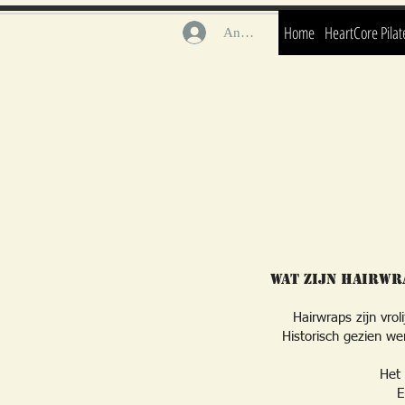
Home
HeartCore Pilat
Anmelden
Wat zijn Hairwr
Hairwraps zijn vrol
Historisch gezien we
Het 
E