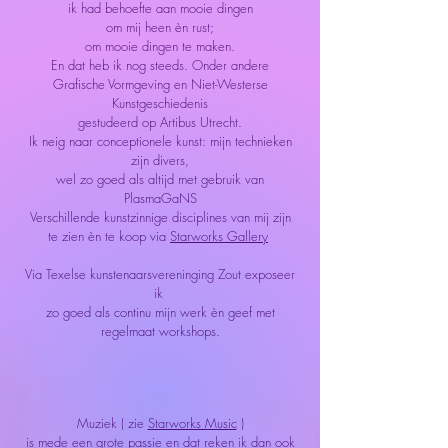
ik had behoefte aan mooie dingen
om mij heen èn rust;
om mooie dingen te maken.
En dat heb ik nog steeds. Onder andere
Grafische Vormgeving en Niet-Westerse
Kunstgeschiedenis
gestudeerd
op Artibus Utrecht.
Ik neig naar conceptionele kunst: mijn technieken
zijn divers,
wel zo goed als altijd met gebruik van
PlasmaGaNS
Verschillende kunstzinnige disciplines van mij zijn
te zien è
n te koop via
Starworks Gallery
Via Texelse kunstenaarsvereninging Zout exposeer
ik
zo goed als continu mijn werk èn geef met
regelmaat workshops.
Muziek ( zie
Starworks Music
)
is mede een grote passie en dat reken ik dan ook