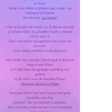
tot 'kunst'.
Lastig in een hokje te plaatsen qua smaak; van
trashmetal tot klassiek
(bij interesse;
zie Spotify
)
In het verlengde van muziek zie ik dansen als kunst;
je lichaam lekker los schudden houdt je mentaal
ook fit, denk ik.
Heel wat nachten doorgedanst met muziek als
motivator.
Geen andere middelen nodig daarvoor.
Mijn liefde voor wat sport betreft gaat al decennia
lang uit naar Pilates
en ik heb daar een gedegen opleiding voor
gedaan
bij de AALO
voor de klassieke Pilates:
Starworks HeartCore Pilates
Daarnaast heb ik mijn leven lang al een grote
voorliefde voor thee,
vanaf mn 12e voornamelijk kruidenthee.
Voor wat extra verdienste ben ik ooit boeketten
gaan verkopen