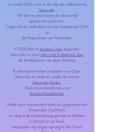
en vanaf 2000 werk ik als zzp aan onderneming
Starworks
.
Het best te omschrijven als een aantal
passievolle
projecten.
Opgericht als onderdeel van mijn masterproof CMV
op
de
Hogeschool van Amsterdam.
In 2020 ben ik
Stichting Ozon
begonnen.
Starworks is, door
allles wat ik daarvoor doe
,
de hoofdsponsor van deze Stichting.
Ik ontwerp en beheer websites voor Ozon,
Starworks en anderen, onder de noemer
'
Starworks Media'
.
Zoals bijvoorbeeld ook voor
'
TesselseWandelingen
'.
Mede door mijn eerdere baan als jongerenwerker
(Amsterdam OudWest),
èn lang in de kinderopvang gewerkt te hebben;
in Utrecht en op Texel,
(waaronder mijn eigen opvang in Den Hoorn