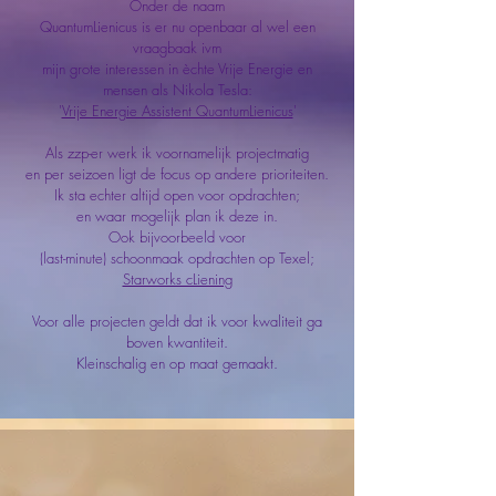
Onder de naam
QuantumLienicus is er nu openbaar al wel een
vraagbaak ivm
mijn grote interessen in èchte Vrije Energie en
mensen als Nikola Tesla:
'
Vrije Energie Assistent QuantumLienicus
'
Als zzp-er werk ik voornamelijk projectmatig
en per seizoen ligt de focus op andere prioriteiten.
Ik sta echter altijd open voor opdrachten;
en waar mogelijk plan ik deze in.
Ook bijvoorbeeld voor
(last-minute) schoonmaak opdrachten op Texel;
Starworks cLiening
Voor alle projecten geldt dat ik voor kwaliteit ga
boven kwantiteit.
Kleinschalig en op maat gemaakt.