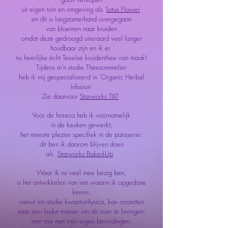
uit eigen tuin en omgeving als '
Lotus Flower
'
en dit is langzamerhand overgegaan
van bloemen naar kruiden
omdat deze gedroogd uiteraard veel langer
houdbaar zijn en ik er
nu heerlijke ècht Texelse kruidenthee van maak!
Tijdens m'n studie Theesommelier
heb ik mij gespecialiseerd in 'Organic Herbal
Infusion'
Zie daarvoor
Starworks TX-T
Voor de horeca heb ik voornamelijk
in de keuken gewerkt;
het meeste plezier specifiek in de patisserie:
dit ben ik daarom blijven doen
als
Starworks Baked-Up
Waar ik nu veel mee bezig ben,
is het ontwikkelen van iets waarin ik opgedane
kennis,
vanuit mn studie kwantumfysica, kan omzetten
naar een leuke manier om dit over te brengen;
een mix met mijn eigen bevindingen.