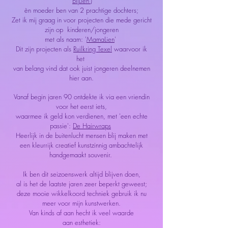
'
BijLien')
èn moeder ben van 2 prachtige dochters;
Zet ik mij graag in voor projecten die mede gericht
zijn op kinderen/jongeren
met als naam:
'
MamaLien
'
Dit zijn projecten als
Ruilkring Texel
waarvoor ik
het
van belang vind dat ook juist jongeren deelnemen
hier aan.
Vanaf begin jaren 90 ontdekte ik via een vriendin
voor het eerst iets,
waarmee ik geld kon verdienen, met '
een echte
passie'
:
De Hairwraps
Heerlijk in de buitenlucht mensen blij maken met
een kleurrijk creatief kunstzinnig ambachtelijk
handgemaakt souvenir.
Ik ben dit seizoenswerk altijd blijven doen,
al is het de laatste jaren zeer beperkt geweest;
deze mooie wikkelkoord techniek gebruik ik nu
meer voor mijn kunstwerken.
Van kinds af aan hecht ik veel waarde
aan
esthetiek: