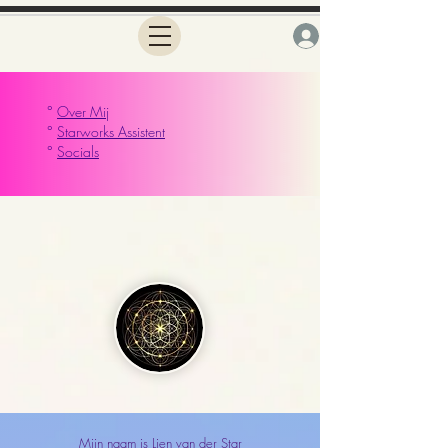
°
Over Mij
°
Starworks Assistent
°
Socials
Mijn naam is Lien van der Star