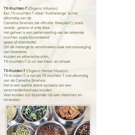
TX-Vruchten-T
(Organic Infusion)
Een TX-vruchten-T ofwel ‘fruitmelange’ is niet
afkomstig van de
Camellia Sinensis (de officiële ‘theeplant’), zoals
zwarte-, groene of witte thee.
Het geheel is een samenstelling van de lekkerste
vruchten zoals bijvoorbeeld
appel of rozenbottel.
Om de melange te vervolmaken vaak met toevoeging
van bloesems,
kruiden en etherische oliën.
TX-vruchten-T is vol van kleur- en smaak.
TX-Kruiden-T
(Organic Herbal Infusion)
TX-Kruiden-T, is net als TX vruchten T niet afkomstig
van de Camellia Sinensis.
Het is een warme drank op basis van een
verscheidenheid aan kruiden.
Veel kruiden zijn bijzonder rijk aan vitaminen en
mineralen.