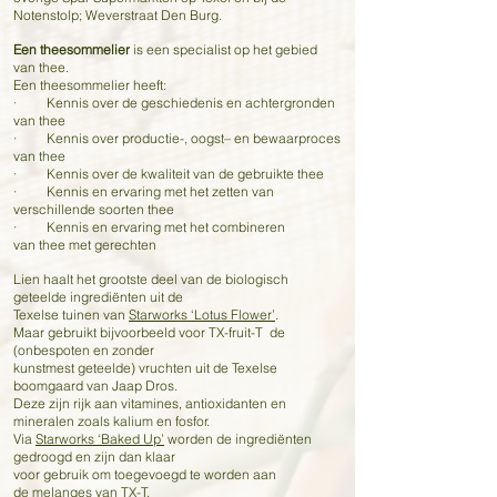
Notenstolp; Weverstraat Den Burg.
Een theesommelier
is een specialist op het gebied
van thee.
Een theesommelier heeft:
· Kennis over de geschiedenis en achtergronden
van thee
· Kennis over productie-, oogst– en bewaarproces
van thee
· Kennis over de kwaliteit van de gebruikte thee
· Kennis en ervaring met het zetten van
verschillende soorten thee
· Kennis en ervaring met het combineren
van thee met gerechten
Lien haalt het grootste deel van de biologisch
geteelde ingrediënten uit de
Texelse tuinen van
Starworks ‘Lotus Flower’
.
Maar gebruikt bijvoorbeeld voor TX-fruit-T de
(onbespoten en zonder
kunstmest geteelde) vruchten uit de Texelse
boomgaard van Jaap Dros.
Deze zijn rijk aan vitamines, antioxidanten en
mineralen zoals kalium en fosfor.
Via
Starworks ‘Baked Up’
worden de ingrediënten
gedroogd en zijn dan klaar
voor gebruik om toegevoegd te worden aan
de melanges van TX-T.