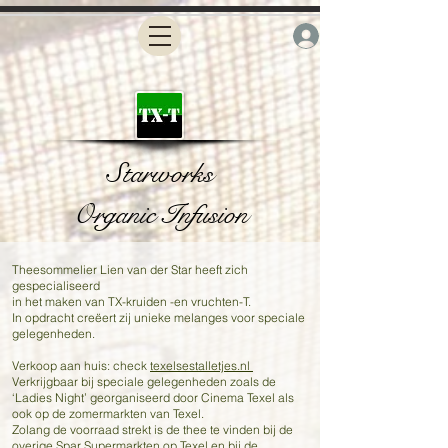
Starworks
Organic
Infusion
Theesommelier Lien van der Star heeft zich
gespecialiseerd
in het maken van TX-kruiden -en vruchten-T.
In opdracht creëert zij unieke melanges voor speciale
gelegenheden.
Verkoop aan huis: check
texelsestalletjes.nl
Verkrijgbaar bij speciale gelegenheden zoals de
‘Ladies Night’ georganiseerd door Cinema Texel als
ook op de zomermarkten van Texel.
Zolang de voorraad strekt is de thee te vinden bij de
overige Spar Supermarkten op Texel en bij de