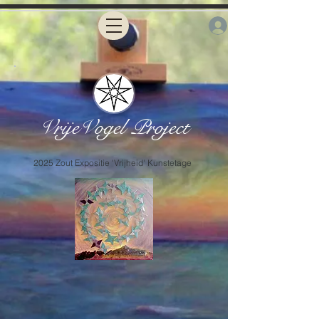
VrijeVogel Project
2025 Zout Expositie 'Vrijheid' Kunstetage