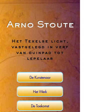
Arno Stoute
Het Texelse licht,
vastgelegd in verf
van duinpad tot
lepelaar
De Kunstenaar
Het Werk
De Toekomst