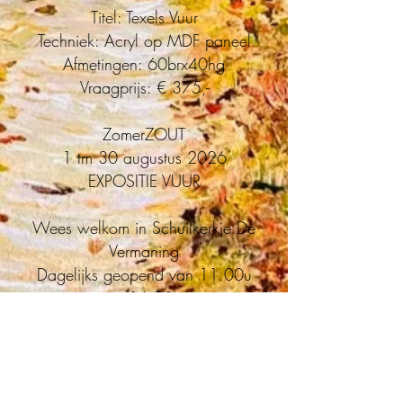
Titel: Texels Vuur
Techniek: Acryl op MDF paneel
Afmetingen: 60brx40hg
Vraagprijs: € 375,-
ZomerZOUT
1 tm 30 augustus 2026
EXPOSITIE VUUR
Wees welkom in Schuilkerkje De
Vermaning
Dagelijks geopend van 11.00u
tot 16.00u
Diek 11a Den Hoorn TEXEL
suppoost is aanwezig