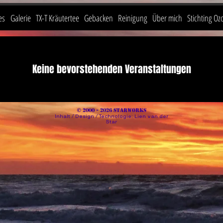
es
Galerie
TX-T Kräutertee
Gebacken
Reinigung
Über mich
Stichting Oz
Keine bevorstehenden Veranstaltungen
© 2000 - 2026 STARWORKS
Inhalt / Design / Technologie: Lien van der
Star